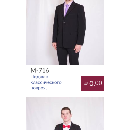
карманы «в
рам
М-716
Пиджак
классического
0.
00
покроя,
отложной
воротник с
лацканами,
отрезной
бочок, вытачка
в области тал