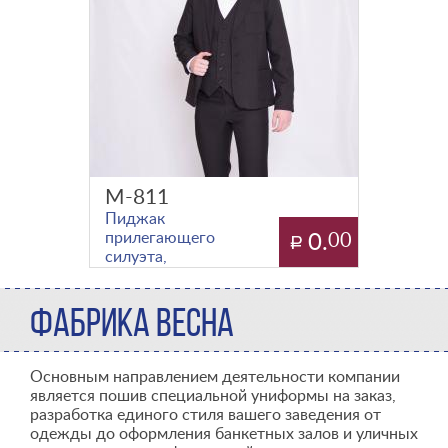
М-811
Пиджак
прилегающего
0.
00
силуэта,
отложной
воротник с
ФАБРИКА ВЕСНА
лацканами,
отрезной
бочок, вытачка
в области тал
Основным направлением деятельности компании
является пошив специальной униформы на заказ,
разработка единого стиля вашего заведения от
одежды до оформления банкетных залов и уличных