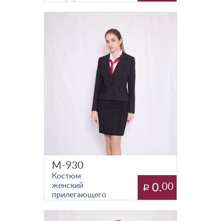
силуэта с
застежкой на
две пуговицы.
М-930
Костюм
женский
0.
00
прилегающего
силуэта на
подкладке.