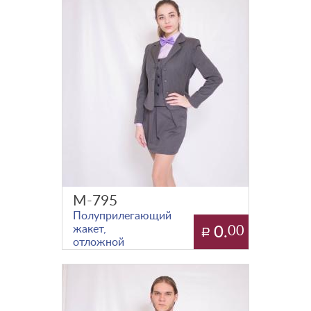
М-795
Полуприлегающий
жакет,
0.
00
отложной
воротник с
лацканами,
рельефы из
проймы,
прорезные