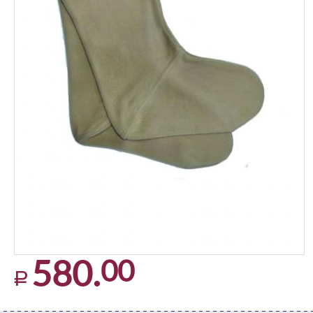
00
580.